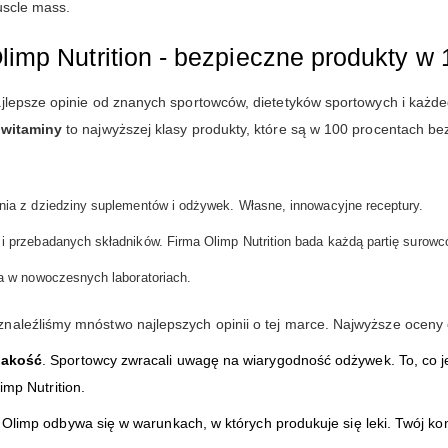
muscle mass.
limp Nutrition - bezpieczne produkty w
jlepsze opinie od znanych sportowców, dietetyków sportowych i każde
n witaminy
to najwyższej klasy produkty, które są w 100 procentach bez
nia z dziedziny suplementów i odżywek. Własne, innowacyjne receptury.
i przebadanych składników. Firma Olimp Nutrition bada każdą partię surowcó
za w nowoczesnych laboratoriach.
naleźliśmy mnóstwo najlepszych opinii o tej marce. Najwyższe oceny 
jakość
. Sportowcy zwracali uwagę na wiarygodność odżywek. To, co je
mp Nutrition.
Olimp odbywa się w warunkach, w których produkuje się leki. Twój ko