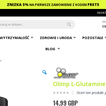
ZNIZKA 5%
FRST5
NA PIERWSZE ZAMOWIENIE
Z KODEM
SKONT
SK
c
ch
Search
WYTRZYMAŁOŚĆ
ZDROWIE I URODA
POZOSTAŁE
BLOG
er
Olimp L-Glutamine
Oceń ten produkt j
14,99 GBP