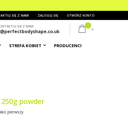
AKTUJ SIĘ Z NAMI
ZALOGUJ SIĘ
UTWÓRZ KONTO
ONTAKTUJ SIĘ Z NAMI
Mój koszyk
s@perfectbodyshape.co.uk
STREFA KOBIET
PRODUCENCI
 250g powder
ako pierwszy