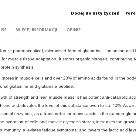
Dodaj do listy życzeń
Por
USE
WIĘCEJ INFORMACJI
OPINIE
% pure pharmaceutical, micronised form of glutamine – an amino acid 
or muscle tissue adaptation. It stores organic nitrogen, contributing to
protein synthesis.
 stores in muscle cells and over 20% of amino acids found in the body
ional glutamine and glutamine peptide.
of strength and lean muscle mass; it has potent anti-catabolic action
athione and elevates the level of this substance even to ca. 40%. As an 
osomal enzymes; as a transporter for amino acids in the gamma-glutamyl 
the hydration of cells and muscle glycogen stores; increases the growth
s immunity, alleviates fatigue symptoms; and lowers the lactic acid le