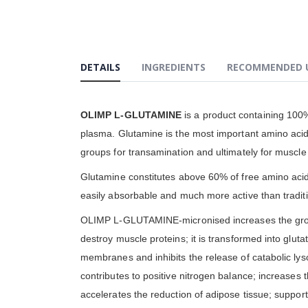
DETAILS
INGREDIENTS
RECOMMENDED 
OLIMP L-GLUTAMINE
is a product containing 100
plasma. Glutamine is the most important amino acid f
groups for transamination and ultimately for muscle 
Glutamine constitutes above 60% of free amino acid
easily absorbable and much more active than tradit
OLIMP L-GLUTAMINE-micronised increases the growth 
destroy muscle proteins; it is transformed into glut
membranes and inhibits the release of catabolic lys
contributes to positive nitrogen balance; increases 
accelerates the reduction of adipose tissue; support