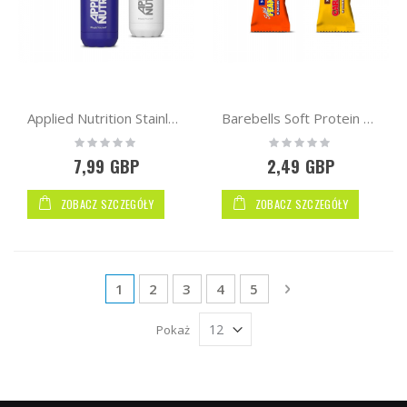
Applied Nutrition Stainless Steel Flask 500ml
Barebells Soft Protein Bar 55g
Rating:
Rating:
0%
0%
7,99 GBP
2,49 GBP
ZOBACZ SZCZEGÓŁY
ZOBACZ SZCZEGÓŁY
Strona
Aktualnie czytasz stronę
Strona
Strona
Strona
Strona
Strona
Następne
1
2
3
4
5
Pokaż