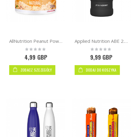
AllNutrition Peanut Powder 200g
Applied Nutrition ABE 2.5 Litre Jug | Black Matte
Rating:
Rating:
0%
0%
4,99 GBP
9,99 GBP
ZOBACZ SZCZEGÓŁY
DODAJ DO KOSZYKA