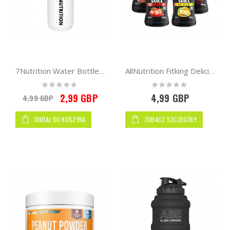
7Nutrition Water Bottle 750 ml
AllNutrition Fitking Delicious Sauce 500g
Rating:
Rating:
0%
0%
Special
2,99 GBP
4,99 GBP
4,99 GBP
Price
DODAJ DO KOSZYKA
ZOBACZ SZCZEGÓŁY