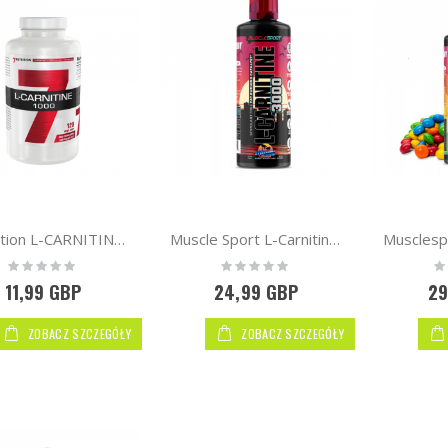
7Nutrition L-CARNITINE 1000 | Vege Caps
Muscle Sport L-Carnitine 3000 Liquid | 30 servings
Rating:
Rating:
Ra
0%
0%
0
11,99 GBP
24,99 GBP
29
ZOBACZ SZCZEGÓŁY
ZOBACZ SZCZEGÓŁY