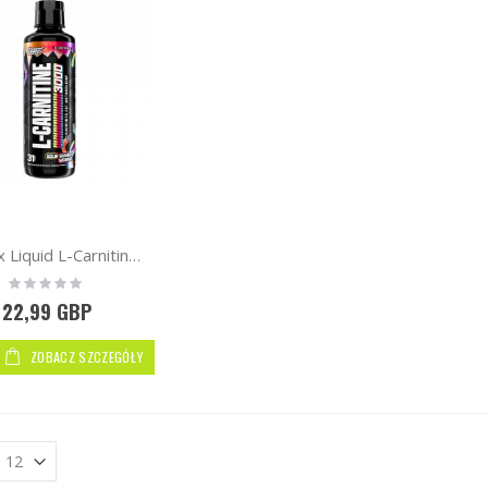
Nutrex Liquid L-Carnitine 3000 | 465 ml
Rating:
0%
22,99 GBP
ZOBACZ SZCZEGÓŁY