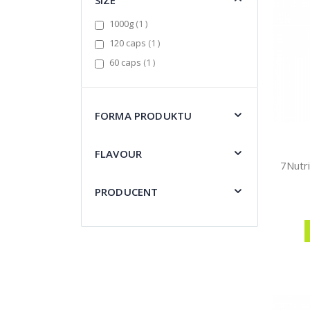
item
1000g
1
item
120 caps
1
item
60 caps
1
FORMA PRODUKTU
FLAVOUR
PRODUCENT