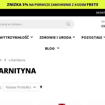
ZNIZKA 5%
FRST5
NA PIERWSZE ZAMOWIENIE
Z KODEM
SKONT
SK
c
ch
Search
WYTRZYMAŁOŚĆ
ZDROWIE I URODA
POZOSTAŁE
BLOG
e
L-Karnityna
KARNITYNA
Ustaw
g
kierunek
malejący