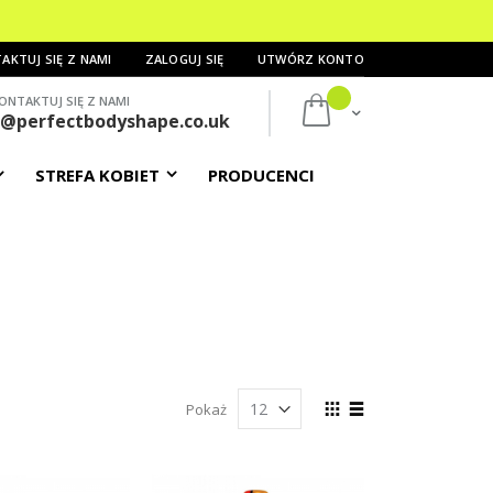
AKTUJ SIĘ Z NAMI
ZALOGUJ SIĘ
UTWÓRZ KONTO
ONTAKTUJ SIĘ Z NAMI
Mój koszyk
s@perfectbodyshape.co.uk
STREFA KOBIET
PRODUCENCI
Zobacz
Pokaż
jako
Siatka
Lista