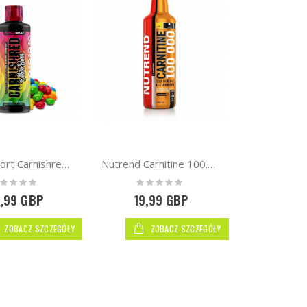
Musclesport Carnishred + Mitoburn Liquid 470ml | Fat Burner
Nutrend Carnitine 100.000 1l
ting:
Rating:
%
0%
,99 GBP
19,99 GBP
ZOBACZ SZCZEGÓŁY
ZOBACZ SZCZEGÓŁY