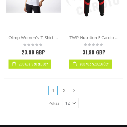
Olimp Women's T-Shirt PURE White
TWP Nutrition F Cardio Joggers | Black / Red
Rating:
Rating:
0%
0%
23,99 GBP
31,99 GBP
ZOBACZ SZCZEGÓŁY
ZOBACZ SZCZEGÓŁY
Strona
Aktualnie czytasz stronę
Strona
Strona
Następne
1
2
Pokaż