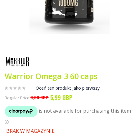
Przejdź
na
początek
galerii
Warrior Omega 3 60 caps
Oceń ten produkt jako pierwszy
5,99 GBP
Special
9,99 GBP
Regular Price
Price
BRAK W MAGAZYNIE