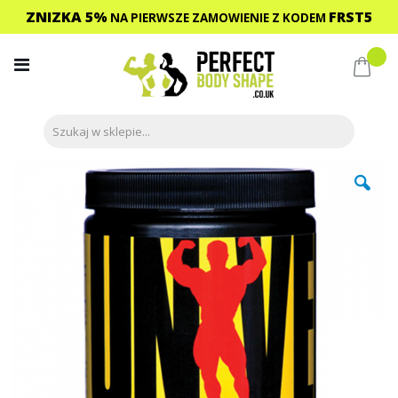
ZNIZKA 5%
FRST5
NA PIERWSZE ZAMOWIENIE
Z KODEM
Przejdź
do
Mój 
treści
Przejdź
na
koniec
galerii