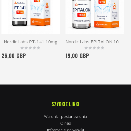
Nordic Labs PT-141 10mg
Nordic Labs EPITALON 10mg
Rating:
Rating:
0%
0%
26,00 GBP
19,00 GBP
SZYBKIE LINKI
Warunki i postanowienia
O nas
Informacje do wysyłki