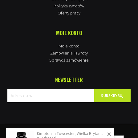
Polityka zwrotów
Oferty pracy
MOJE KONTO
Moje konto
Zamówienia i zwroty
Sprawdź zamówienie
NEWSLETTER
SUBSKRYBUJ
Subskrybuj
nasz
newsletter:
Kimpton in Towcester, Wielka Brytania