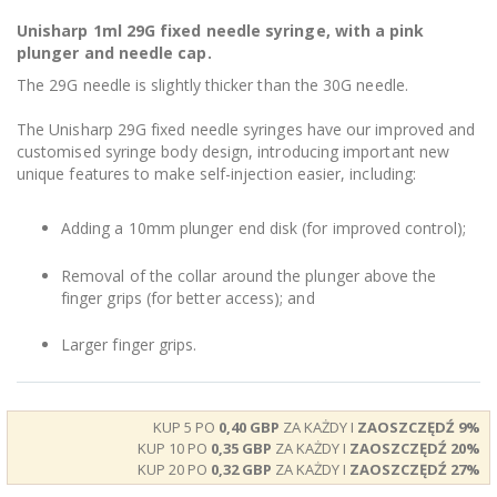
Unisharp 1ml 29G fixed needle syringe, with a pink
plunger and needle cap.
The 29G needle is slightly thicker than the 30G needle.
The Unisharp 29G fixed needle syringes have our improved and
customised syringe body design, introducing important new
unique features to make self-injection easier, including:
Adding a 10mm plunger end disk (for improved control);
Removal of the collar around the plunger above the
finger grips (for better access); and
Larger finger grips.
KUP 5 PO
0,40 GBP
ZA KAŻDY I
ZAOSZCZĘDŹ
9
%
KUP 10 PO
0,35 GBP
ZA KAŻDY I
ZAOSZCZĘDŹ
20
%
KUP 20 PO
0,32 GBP
ZA KAŻDY I
ZAOSZCZĘDŹ
27
%