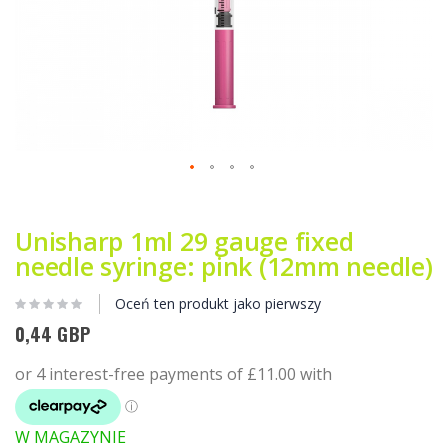
Przejdź
na
początek
Unisharp 1ml 29 gauge fixed
galerii
needle syringe: pink (12mm needle)
Oceń ten produkt jako pierwszy
0,44 GBP
W MAGAZYNIE