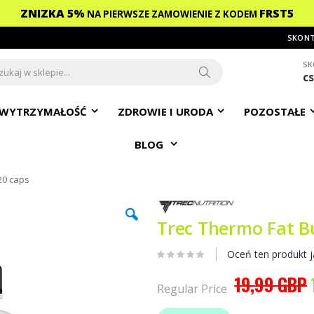
ZNIZKA 5%
FRST5
NA PIERWSZE ZAMOWIENIE
Z KODEM
SKONT
SK
c
ch
Search
WYTRZYMAŁOŚĆ
ZDROWIE I URODA
POZOSTAŁE
BLOG
20 caps
Trec Thermo Fat B
Oceń ten produkt j
19,99 GBP
Regular Price