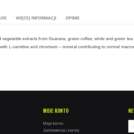
USE
WIĘCEJ INFORMACJI
OPINIE
 vegetable extracts from Guarana, green coffee, white and green tea
th L-carnitine and chromium – mineral contributing to normal macron
MOJE KONTO
NE
Moje konto
Zamówienia i zwroty