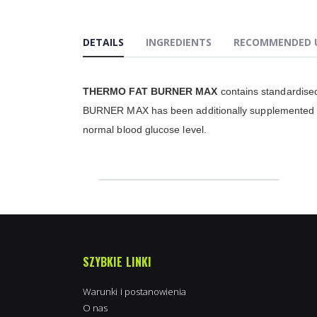
DETAILS
INGREDIENTS
RECOMMENDED 
THERMO FAT BURNER MAX
contains standardised
BURNER MAX has been additionally supplemented wi
normal blood glucose level.
SZYBKIE LINKI
Warunki i postanowienia
O nas