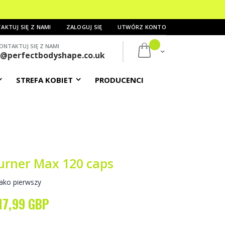
AKTUJ SIĘ Z NAMI
ZALOGUJ SIĘ
UTWÓRZ KONTO
ONTAKTUJ SIĘ Z NAMI
Mój koszyk
s@perfectbodyshape.co.uk
STREFA KOBIET
PRODUCENCI
urner Max 120 caps
ako pierwszy
17,99 GBP
Special
Price