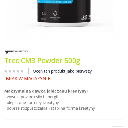
Przejdź
na
początek
Trec CM3 Powder 500g
galerii
Oceń ten produkt jako pierwszy
BRAK W MAGAZYNIE
Maksymalna dawka jabłczanu kreatyny!
- wysoki poziom siły i energii
- ulepszone formuły kreatyny
- dobrze rozpuszczalna i stabilna forma kreatyny