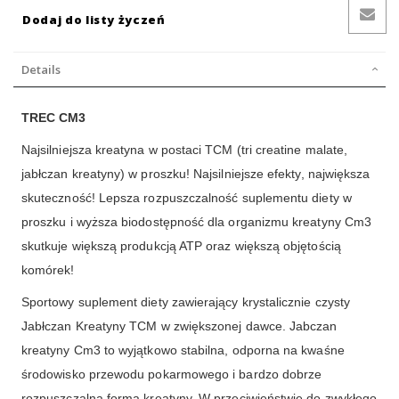
Dodaj do listy życzeń
Details
TREC CM3
Najsilniejsza kreatyna w postaci TCM (tri creatine malate,
jabłczan kreatyny) w proszku! Najsilniejsze efekty, największa
skuteczność! Lepsza rozpuszczalność suplementu diety w
proszku i wyższa biodostępność dla organizmu kreatyny Cm3
skutkuje większą produkcją ATP oraz większą objętością
komórek!
Sportowy suplement diety zawierający krystalicznie czysty
Jabłczan Kreatyny TCM w zwiększonej dawce. Jabczan
kreatyny Cm3 to wyjątkowo stabilna, odporna na kwaśne
środowisko przewodu pokarmowego i bardzo dobrze
rozpuszczalna forma kreatyny. W przeciwieństwie do zwykłego