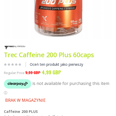
Przejdź
na
początek
Trec Caffeine 200 Plus 60caps
galerii
Oceń ten produkt jako pierwszy
4,99 GBP
Special
5,99 GBP
Regular Price
Price
BRAK W MAGAZYNIE
Caffeine 200 PLUS