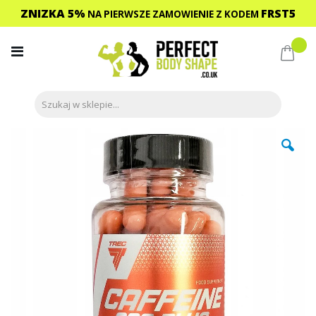
ZNIZKA 5%
FRST5
NA PIERWSZE ZAMOWIENIE
Z KODEM
Przejdź
do
Mój 
treści
Przejdź
na
koniec
galerii