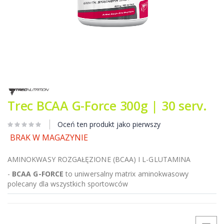
Przejdź
na
początek
Trec BCAA G-Force 300g | 30 serv.
galerii
Oceń ten produkt jako pierwszy
BRAK W MAGAZYNIE
AMINOKWASY ROZGAŁĘZIONE (BCAA) I L-GLUTAMINA
-
BCAA G-FORCE
to uniwersalny matrix aminokwasowy
polecany dla wszystkich sportowców