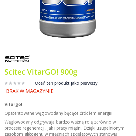
Przejdź
na
początek
galerii
Scitec VitarGO! 900g
Oceń ten produkt jako pierwszy
BRAK W MAGAZYNIE
Vitargo!
Opatentowane węglowodany będące źródłem energii!
Węglowodany odgrywają bardzo ważną rolę zarówno w
procesie regeneracji, jak i pracy mięśni. Dzięki uzupełnionym
zasobom glikogenu w mięśniach szkieletowych stanowią