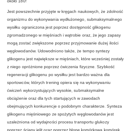
około 180!
Jest powszechnie przyjęte w kręgach naukowych, że zdolność
organizmu do wykonywania wydłużonego, submaksymalnego
wysiłku ograniczona jest poprzez dostępność glikogenu
zgromadzonego w mięśniach i wątrobie oraz, że jego zapasy
mogą zostać zwiększone poprzez przyjmowanie dużej ilości
węglowodanów. Udowodniono także, że tempo syntezy
glikogenu jest największe w mięśniach, które wcześniej zostały
z niego opróżnione poprzez ćwiczenia fizyczne. Szybkość
regeneracji glikogenu po wysiłku jest bardzo ważna dla
sportowców, których trening opiera się na wykonywaniu
ćwiczeń wykorzystujących wysokie, submaksymalne
obciążenie oraz dla tych startujących w zawodach
obejmujących konkurencje o podobnym charakterze. Synteza
glikogenu mięśniowego ze spożytych węglowodanów jest
uzależniona od wydajności procesu transportu glukozy
poprzez ściany jelit oraz poprzez błonę komórkową komórek