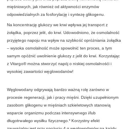
mięśniowych, jak również od aktywności enzymów
odpowiedzialnych za fosforylację i syntezę glikogenu.
Na koncentrację glukozy we krwi wpływa jej transport z
żołądka, poprzez jelit, do krwi. Udowodniono, że osmolalność
przyjętego napoju ma wpływ na szybkość opróżniania żołądka
– wysoka osmolalność może spowolnić ten proces, a tym
samym opóźnić uwolnienie glukozy z jelit do krwi. Korzystając
z Vitargo® można stworzyć napój o niskiej osmolalnośći i
wysokiej zawartości węglowodanów!
Węglowodany odgrywają bardzo ważną rolę zarówno w
procesie regeneracji, jak i pracy mięśni. Dzięki uzupełnionym
zasobom glikogenu w mięśniach szkieletowych stanowią
wsparcie organizmu podczas intensywnego i/lub
długotrwałego wysiłku fizycznego.* Korzystny efekt
zauważalny jest przy spożyciu 4 g węglowodanów na każdy