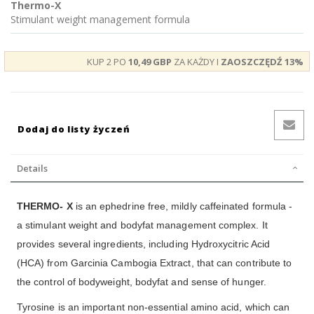
Thermo-X
Stimulant weight management formula
KUP 2 PO
10,49 GBP
ZA KAŻDY I
ZAOSZCZĘDŹ
13
%
Dodaj do listy życzeń
Details
THERMO- X
is an ephedrine free, mildly caffeinated formula -
a stimulant weight and bodyfat management complex. It
provides several ingredients, including Hydroxycitric Acid
(HCA) from Garcinia Cambogia Extract, that can contribute to
the control of bodyweight, bodyfat and sense of hunger.
Tyrosine is an important non-essential amino acid, which can