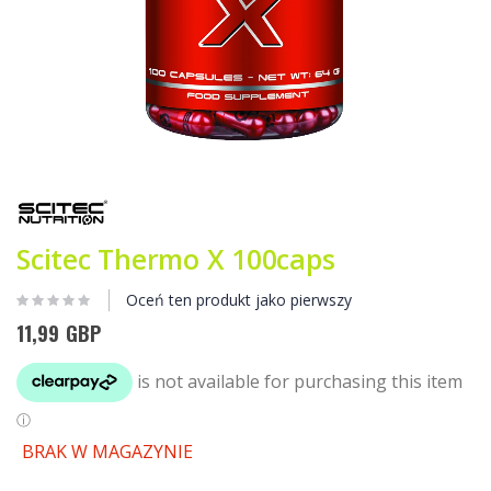
Przejdź
na
początek
galerii
Scitec Thermo X 100caps
Oceń ten produkt jako pierwszy
11,99 GBP
BRAK W MAGAZYNIE