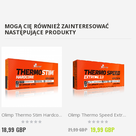
MOGĄ CIĘ RÓWNIEŻ ZAINTERESOWAĆ
NASTĘPUJĄCE PRODUKTY
Olimp Thermo Stim Hardcore 60 Mega Caps
Olimp Thermo Speed Extreme 2.0 120 Mega Caps
Rating:
Rating:
0%
0%
Special
18,99 GBP
19,99 GBP
21,99 GBP
Price