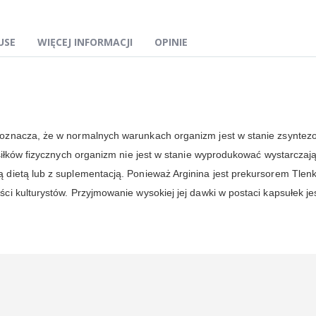
USE
WIĘCEJ INFORMACJI
OPINIE
oznacza, że w normalnych warunkach organizm jest w stanie zsyntezo
siłków fizycznych organizm nie jest w stanie wyprodukować wystarczają
dietą lub z suplementacją. Ponieważ Arginina jest prekursorem Tlen
i kulturystów. Przyjmowanie wysokiej jej dawki w postaci kapsułek j