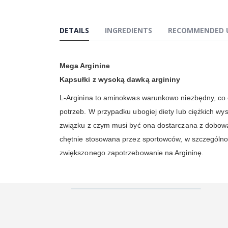
DETAILS
INGREDIENTS
RECOMMENDED 
Mega Arginine
Kapsułki z wysoką dawką argininy
L-Arginina to aminokwas warunkowo niezbędny, co 
potrzeb. W przypadku ubogiej diety lub ciężkich wy
związku z czym musi być ona dostarczana z dobową 
chętnie stosowana przez sportowców, w szczególnośc
zwiększonego zapotrzebowanie na Argininę.