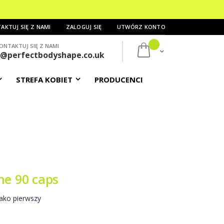
AKTUJ SIĘ Z NAMI
ZALOGUJ SIĘ
UTWÓRZ KONTO
ONTAKTUJ SIĘ Z NAMI
Mój koszyk
s@perfectbodyshape.co.uk
STREFA KOBIET
PRODUCENCI
ne 90 caps
ako pierwszy