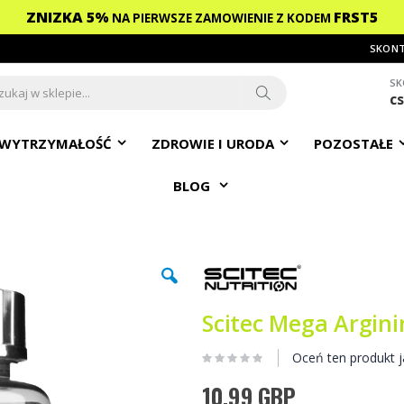
ZNIZKA 5%
FRST5
NA PIERWSZE ZAMOWIENIE
Z KODEM
SKONT
SK
c
ch
Search
WYTRZYMAŁOŚĆ
ZDROWIE I URODA
POZOSTAŁE
BLOG
Scitec Mega Argini
Oceń ten produkt j
10,99 GBP