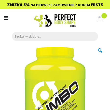
ZNIZKA 5%
FRST5
NA PIERWSZE ZAMOWIENIE
Z KODEM
Przejdź
do
Mój 
treści
Przejdź
na
koniec
galerii