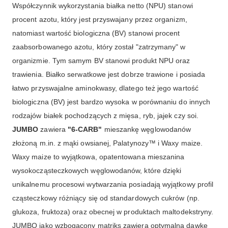
Współczynnik wykorzystania białka netto (NPU) stanowi
procent azotu, który jest przyswajany przez organizm,
natomiast wartość biologiczna (BV) stanowi procent
zaabsorbowanego azotu, który został "zatrzymany" w
organizmie. Tym samym BV stanowi produkt NPU oraz
trawienia. Białko serwatkowe jest dobrze trawione i posiada
łatwo przyswajalne aminokwasy, dlatego też jego wartość
biologiczna (BV) jest bardzo wysoka w porównaniu do innych
rodzajów białek pochodzących z mięsa, ryb, jajek czy soi.
JUMBO
zawiera
"6-CARB"
mieszankę węglowodanów
złożoną m.in. z mąki owsianej, Palatynozy™ i Waxy maize.
Waxy maize to wyjątkowa, opatentowana mieszanina
wysokocząsteczkowych węglowodanów, które dzięki
unikalnemu procesowi wytwarzania posiadają wyjątkowy profil
cząsteczkowy różniący się od standardowych cukrów (np.
glukoza, fruktoza) oraz obecnej w produktach maltodekstryny.
JUMBO jako wzbogacony matriks zawiera optymalną dawkę