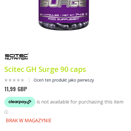
Przejdź
na
początek
galerii
Scitec GH Surge 90 caps
Oceń ten produkt jako pierwszy
11,99 GBP
BRAK W MAGAZYNIE