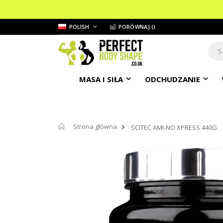
Przejdź
JĘZYK
POLISH
PORÓWNAJ (
)
do
treści
Sear
MASA I SIŁA
ODCHUDZANIE
Strona główna
SCITEC AMI-NO XPRESS 440G
Przejdź
na
koniec
galerii