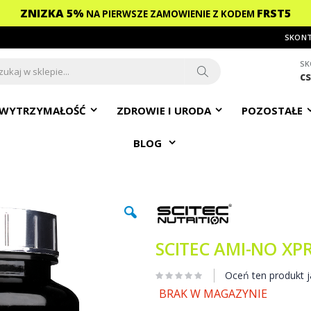
ZNIZKA 5%
FRST5
NA PIERWSZE ZAMOWIENIE
Z KODEM
SKONT
SK
c
ch
Search
WYTRZYMAŁOŚĆ
ZDROWIE I URODA
POZOSTAŁE
BLOG
SCITEC AMI-NO XP
Oceń ten produkt j
BRAK W MAGAZYNIE