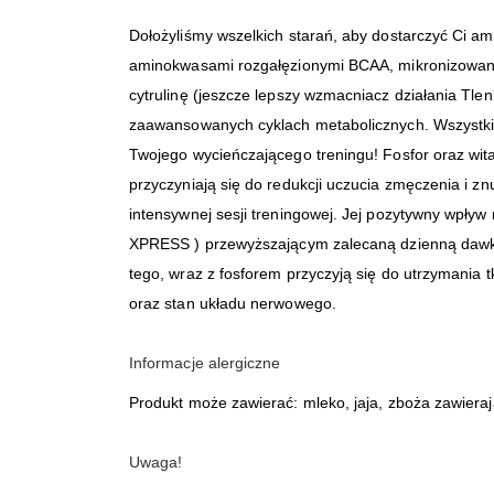
Dołożyliśmy wszelkich starań, aby dostarczyć Ci 
aminokwasami rozgałęzionymi BCAA, mikronizowaną L
cytrulinę (jeszcze lepszy wzmacniacz działania Tle
zaawansowanych cyklach metabolicznych. Wszystkie
Twojego wycieńczającego treningu! Fosfor oraz wi
przyczyniają się do redukcji uczucia zmęczenia i 
intensywnej sesji treningowej. Jej pozytywny wpływ
XPRESS ) przewyższającym zalecaną dzienną dawkę
tego, wraz z fosforem przyczyją się do utrzymania 
oraz stan układu nerwowego.
Informacje alergiczne
Produkt może zawierać: mleko, jaja, zboża zawierają
Uwaga!