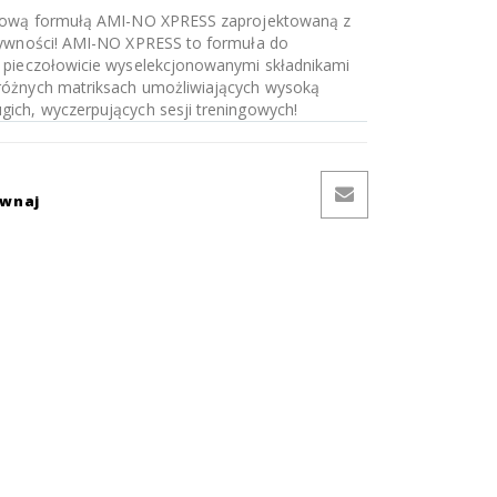
 nową formułą AMI-NO XPRESS zaprojektowaną z
nsywności! AMI-NO XPRESS to formuła do
9 pieczołowicie wyselekcjonowanymi składnikami
różnych matriksach umożliwiających wysoką
ich, wyczerpujących sesji treningowych!
ównaj