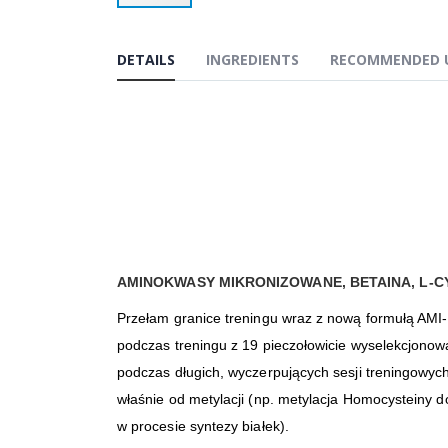
Przejdź
na
początek
DETAILS
INGREDIENTS
RECOMMENDED 
galerii
AMINOKWASY MIKRONIZOWANE, BETAINA, L-CY
Przełam granice treningu wraz z nową formułą AM
podczas treningu z 19 pieczołowicie wyselekcjono
podczas długich, wyczerpujących sesji treningowy
właśnie od metylacji (np. metylacja Homocysteiny 
w procesie syntezy białek).