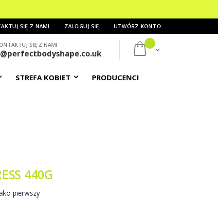
AKTUJ SIĘ Z NAMI
ZALOGUJ SIĘ
UTWÓRZ KONTO
ONTAKTUJ SIĘ Z NAMI
Mój koszyk
s@perfectbodyshape.co.uk
STREFA KOBIET
PRODUCENCI
RESS 440G
ako pierwszy