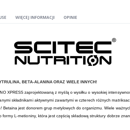
USE
WIĘCEJ INFORMACJI
OPINIE
TRULINA, BETA-ALANINA ORAZ WIELE INNYCH!
I-NO XPRESS zaprojektowaną z myślą o wysiłku o wysokiej intensywn
wanymi składnikami aktywnymi zawartymi w czterech różnych matriks
ch! Betaina jest donorem grup metylowych do organizmu. Wiele ważny
do formy L-metioniny, która jest częścią składową struktury dobrze z