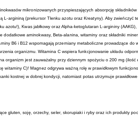
aminokwasów mikronizowanych przyspieszających absorpcję składników
-argininą (prekursor Tlenku azotu oraz Kreatyny). Aby zwieńczyć te
nku azotu!), Kwas jabłkowy oraz Alpha-ketoglutaran L-argininy (AAKG),
 dodatkowe aminokwasy, Beta-alanina, witaminy oraz składniki miner
taminy B6 i B12 wspomagają przemiany metaboliczne prowadzące do w
znurzenia organizmu. Witamina C wspiera funkcjonowanie układu odpo
 na organizm jest zauważalny przy dziennym spożyciu o 200 mg (ilość
 witaminy C)! Magnez odgrywa ważną rolę w prawidłowym funkcjonowa
tkanki kostnej w dobrej kondycji, natomiast potas utrzymuje prawidłow
ce gluten, soję, orzechy, seler, skorupiaki i ryby oraz ich produkty p