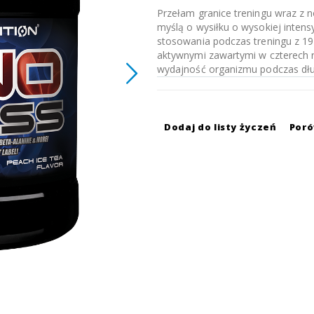
Przełam granice treningu wraz z
myślą o wysiłku o wysokiej inte
stosowania podczas treningu z 1
aktywnymi zawartymi w czterech 
wydajność organizmu podczas dług
Dodaj do listy życzeń
Por