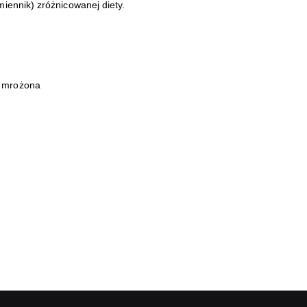
iennik) zróżnicowanej diety.
a mrożona