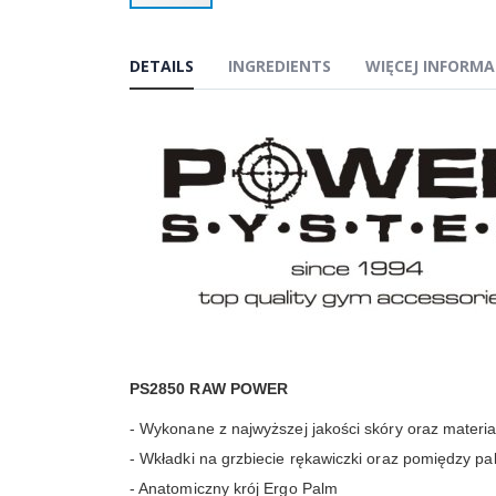
Przejdź
na
początek
DETAILS
INGREDIENTS
WIĘCEJ INFORMA
galerii
PS2850 RAW POWER
- Wykonane z najwyższej jakości skóry oraz materi
- Wkładki na grzbiecie rękawiczki oraz pomiędzy p
- Anatomiczny krój Ergo Palm