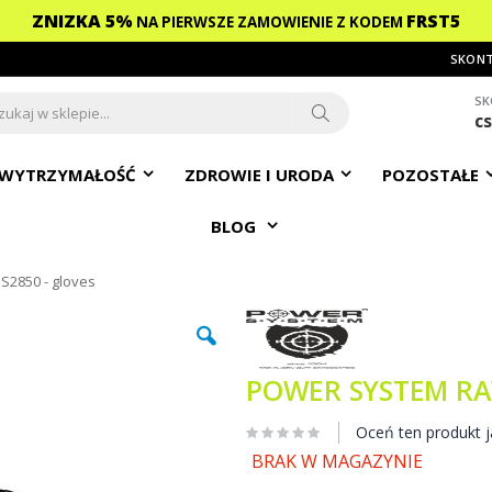
ZNIZKA 5%
FRST5
NA PIERWSZE ZAMOWIENIE
Z KODEM
SKONT
SK
c
ch
Search
WYTRZYMAŁOŚĆ
ZDROWIE I URODA
POZOSTAŁE
BLOG
2850 - gloves
POWER SYSTEM RAW
Oceń ten produkt j
BRAK W MAGAZYNIE