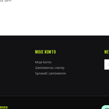
MOJE KONTO
NE
Moje konto
Zamówienia i zwroty
Sprawdź zamówienie
Su
na
new
ERVED