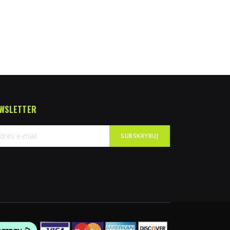
WSLETTER
SUBSKRYBUJ
bskrybuj
sz
sletter: