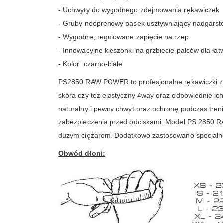
- Uchwyty do wygodnego zdejmowania rękawiczek
- Gruby neoprenowy pasek usztywniający nadgarst
- Wygodne, regulowane zapięcie na rzep
- Innowacyjne kieszonki na grzbiecie palców dla ła
- Kolor: czarno-białe
PS2850 RAW POWER to profesjonalne rękawiczki zapr
skóra czy też elastyczny 4way oraz odpowiednie i
naturalny i pewny chwyt oraz ochronę podczas tre
zabezpieczenia przed odciskami. Model PS 2850 R
dużym ciężarem. Dodatkowo zastosowano specjalne
Obwód dłoni: