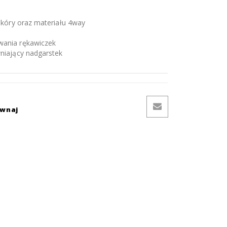
skóry oraz materiału 4way
ania rękawiczek
niający nadgarstek
ównaj