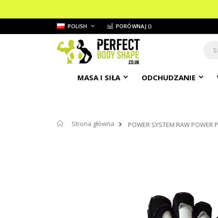
Przejdź
JĘZYK
POLISH
PORÓWNAJ (
)
do
treści
Sear
MASA I SIŁA
ODCHUDZANIE
Strona główna
POWER SYSTEM RAW POWER PS
Przejdź
na
koniec
galerii