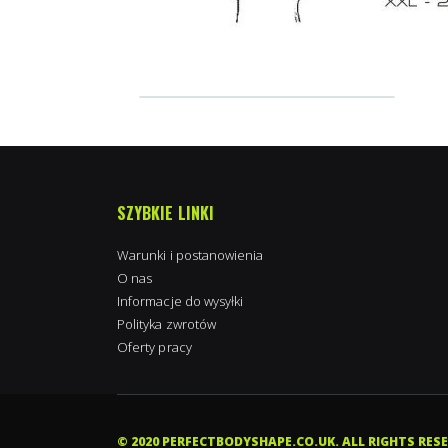
SZYBKIE LINKI
Warunki i postanowienia
O nas
Informacje do wysyłki
Polityka zwrotów
Oferty pracy
Anna in Chippenham, Wielka Brytania
purchased
Nordic Labs Yohimbine 10mg 100 caps
© 2020 PERFECTBODYSHAPE.CO.UK. ALL RIGHTS RES