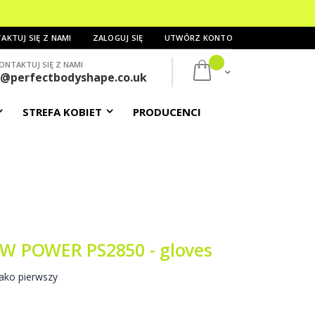
AKTUJ SIĘ Z NAMI
ZALOGUJ SIĘ
UTWÓRZ KONTO
ONTAKTUJ SIĘ Z NAMI
Mój koszyk
s@perfectbodyshape.co.uk
STREFA KOBIET
PRODUCENCI
 POWER PS2850 - gloves
ako pierwszy