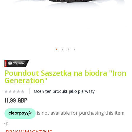
Przejdź
na
początek
Poundout Saszetka na biodra "Iron
galerii
Generation"
Oceń ten produkt jako pierwszy
11,99 GBP