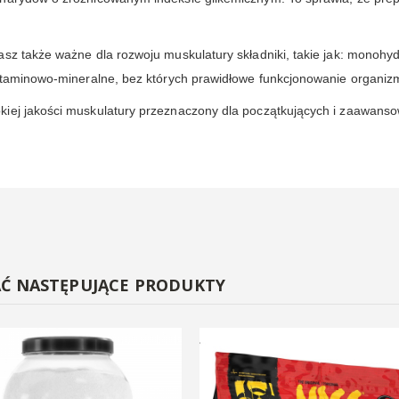
sz także ważne dla rozwoju muskulatury składniki, takie jak: monohydra
witaminowo-mineralne, bez których prawidłowe funkcjonowanie organizm
iej jakości muskulatury przeznaczony dla początkujących i zaawansow
AĆ NASTĘPUJĄCE PRODUKTY