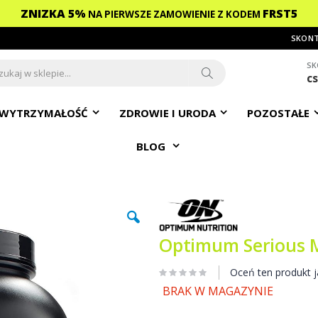
ZNIZKA 5%
FRST5
NA PIERWSZE ZAMOWIENIE
Z KODEM
SKONT
SK
c
ch
Search
WYTRZYMAŁOŚĆ
ZDROWIE I URODA
POZOSTAŁE
BLOG
Optimum Serious 
Oceń ten produkt j
BRAK W MAGAZYNIE