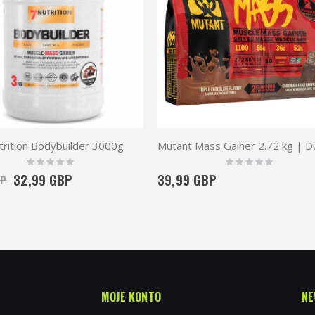
rition Bodybuilder 3000g
Rating:
Rating:
0%
0%
32,99 GBP
39,99 GBP
BP
MOJE KONTO
NE