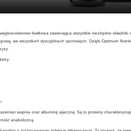
ęglowodanowo-białkowa zawierająca wszystkie niezbędne składniki o
ngową, we wszystkich dyscyplinach sportowych. Dzięki Optimum Nutri
zysz.
który:
i.
kazeinian wapnia oraz albuminę jajeczną. Są to proteiny charakteryzu
wność anaboliczną.
harydów o zróżnicowanym indeksie glikemicznym. To sprawia, że prepa