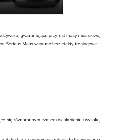
dżywcze, gwarantujące przyrost masy mięśniowej,
tion Serious Mass wspomożesz efekty treningowe.
jące się różnorodnym czasem wchłaniania i wysoką
rat dostarcza energii potrzebnej do treningu oraz