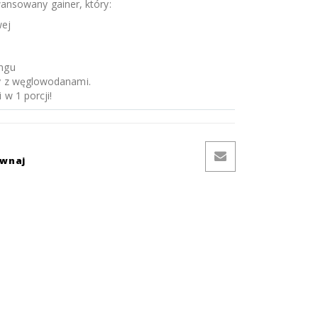
ansowany gainer, który:
wej
ingu
ny z węglowodanami.
 w 1 porcji!
ównaj