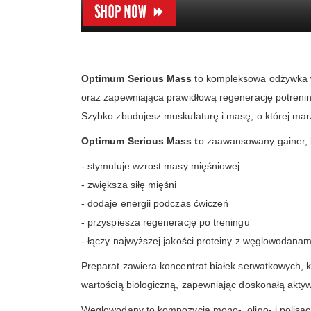
Optimum Serious Mass
to kompleksowa odżywka w
oraz zapewniająca prawidłową regenerację potreni
Szybko zbudujesz muskulaturę i masę, o której mar
Optimum Serious Mass t
o zaawansowany gainer, 
- stymuluje wzrost masy mięśniowej
- zwiększa siłę mięśni
- dodaje energii podczas ćwiczeń
- przyspiesza regenerację po treningu
- łączy najwyższej jakości proteiny z węglowodanam
Preparat zawiera koncentrat białek serwatkowych, 
wartością biologiczną, zapewniając doskonałą akty
Węglowodany to kompozycja mono-, oligo- i polisac