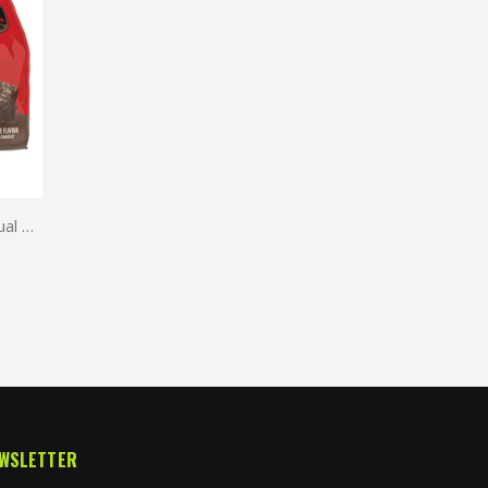
Mutant Mass Gainer 2.72 kg | Dual Chamber
WSLETTER