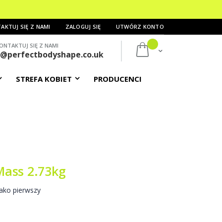
AKTUJ SIĘ Z NAMI
ZALOGUJ SIĘ
UTWÓRZ KONTO
ONTAKTUJ SIĘ Z NAMI
Mój koszyk
s@perfectbodyshape.co.uk
STREFA KOBIET
PRODUCENCI
Mass 2.73kg
ako pierwszy