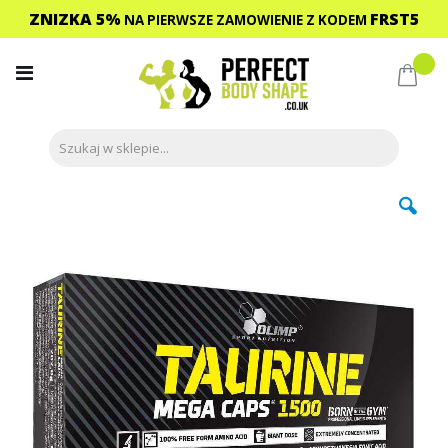
ZNIZKA 5%
FRST5
NA PIERWSZE ZAMOWIENIE
Z KODEM
Przejdź
do
Mój 
treści
Przejdź
na
koniec
galerii