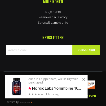
MOJE KONTO
Moje konto
Zamówienia i zwroty
Sprawdź zamówienie
NEWSLETTER
SUBSKRYBUJ
Subskrybuj
nasz
newsletter:
Anna in Chippenham, Wielka Brytania
purchased
Nordic Labs Yohimbine 10mg 100 caps
1 hour ago
0 stars of 5
© 2020 PERFECTBODYSHAPE.CO.UK. ALL RIGHTS RESERVED
Verified by