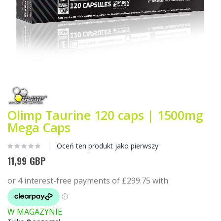
Przejdź
na
początek
galerii
Olimp Taurine 120 caps | 1500mg
Mega Caps
Oceń ten produkt jako pierwszy
11,99 GBP
W MAGAZYNIE