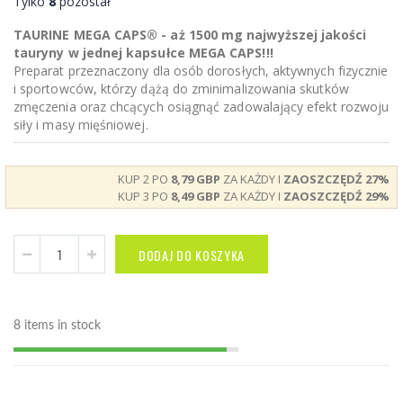
Tylko
8
pozostał
TAURINE MEGA CAPS® - aż 1500 mg najwyższej jakości
tauryny w jednej kapsułce MEGA CAPS!!!
Preparat przeznaczony dla osób dorosłych, aktywnych fizycznie
i sportowców, którzy dążą do zminimalizowania skutków
zmęczenia oraz chcących osiągnąć zadowalający efekt rozwoju
siły i masy mięśniowej.
KUP 2 PO
8,79 GBP
ZA KAŻDY I
ZAOSZCZĘDŹ
27
%
KUP 3 PO
8,49 GBP
ZA KAŻDY I
ZAOSZCZĘDŹ
29
%
DODAJ DO KOSZYKA
8 items in stock