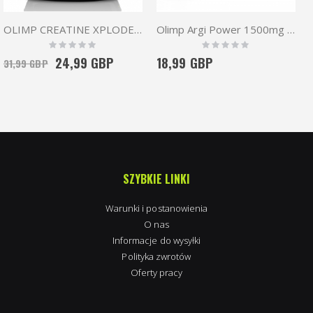
OLIMP CREATINE XPLODE flavoured 500G
Olimp Argi Power 1500mg Mega Caps 120 caps
Rating:
Rating:
0%
0%
24,99 GBP
18,99 GBP
31,99 GBP
SZYBKIE LINKI
Warunki i postanowienia
O nas
Informacje do wysyłki
Polityka zwrotów
Oferty pracy