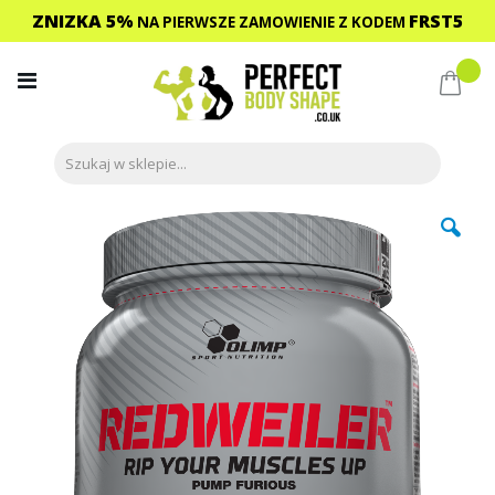
ZNIZKA 5%
FRST5
NA PIERWSZE ZAMOWIENIE
Z KODEM
Przejdź
do
Mój 
treści
Przejdź
na
koniec
galerii