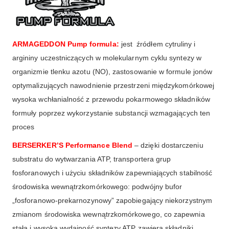
ARMAGEDDON Pump formula:
jest źródłem cytruliny i
argininy uczestniczących w molekularnym cyklu syntezy w
organizmie tlenku azotu (NO), zastosowanie w formule jonów
optymalizujących nawodnienie przestrzeni międzykomórkowej
wysoka wchłanialność z przewodu pokarmowego składników
formuły poprzez wykorzystanie substancji wzmagających ten
proces
BERSERKER’S Performance Blend
– dzięki dostarczeniu
substratu do wytwarzania ATP, transportera grup
fosforanowych i użyciu składników zapewniających stabilność
środowiska wewnątrzkomórkowego: podwójny bufor
„fosforanowo-prekarnozynowy” zapobiegający niekorzystnym
zmianom środowiska wewnątrzkomórkowego, co zapewnia
stałą i wysoką wydajność syntezy ATP zawiera składniki