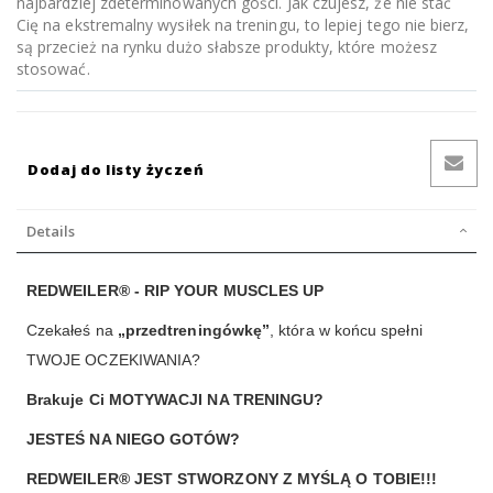
najbardziej zdeterminowanych gości. Jak czujesz, że nie stać
Cię na ekstremalny wysiłek na treningu, to lepiej tego nie bierz,
są przecież na rynku dużo słabsze produkty, które możesz
stosować.
Dodaj do listy życzeń
Details
REDWEILER® - RIP YOUR MUSCLES UP
Czekałeś na
„przedtreningówkę”
, która w końcu spełni
TWOJE OCZEKIWANIA?
Brakuje Ci MOTYWACJI NA TRENINGU?
JESTEŚ NA NIEGO GOTÓW?
REDWEILER® JEST STWORZONY Z MYŚLĄ O TOBIE!!!