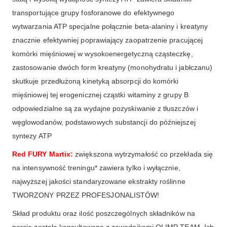
transportujące grupy fosforanowe do efektywnego
wytwarzania ATP specjalne połącznie beta-alaniny i kreatyny
znacznie efektywniej poprawiający zaopatrzenie pracującej
komórki mięśniowej w wysokoenergetyczną cząsteczkę,
zastosowanie dwóch form kreatyny (monohydratu i jabłczanu)
skutkuje przedłużoną kinetyką absorpcji do komórki
mięśniowej tej erogenicznej cząstki witaminy z grupy B
odpowiedzialne są za wydajne pozyskiwanie z tłuszczów i
węglowodanów, podstawowych substancji do późniejszej
syntezy ATP
Red FURY Martix:
zwiększona wytrzymałość co przekłada się
na intensywność treningu* zawiera tylko i wyłącznie,
najwyższej jakości standaryzowane ekstrakty roślinne
TWORZONY PRZEZ PROFESJONALISTÓW!
Skład produktu oraz ilość poszczególnych składników na