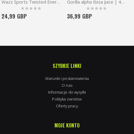
Wazz Sports Twisted Energy Pre workout 30 serv
Gorilla alpha Ibiza Juice | 40 serv.
Rating:
Rating:
0%
0%
24,99 GBP
36,99 GBP
SZYBKIE LINKI
Warunki i postanowienia
O nas
Informacje do wysyłki
Polityka zwrotów
Oferty pracy
MOJE KONTO