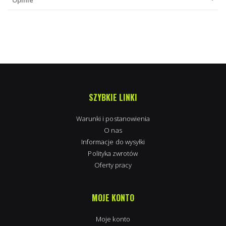
Opinie
SZYBKIE LINKI
Warunki i postanowienia
O nas
Informacje do wysyłki
Polityka zwrotów
Oferty pracy
MOJE KONTO
Moje konto