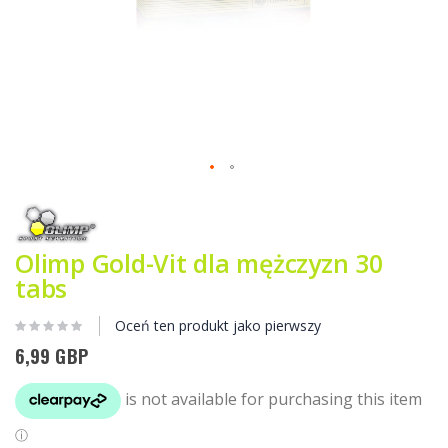
Przejdź
na
początek
galerii
Olimp Gold-Vit dla mężczyzn 30
tabs
Oceń ten produkt jako pierwszy
6,99 GBP