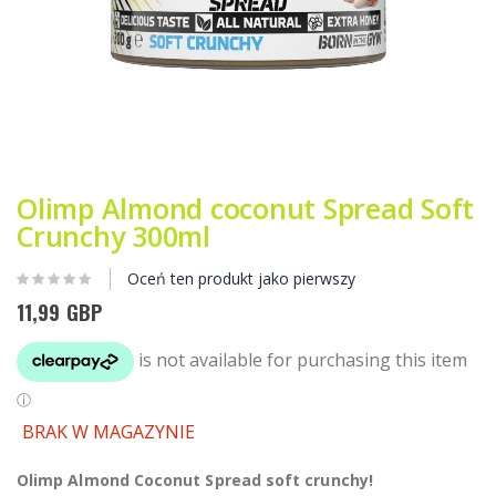
Przejdź
na
Olimp Almond coconut Spread Soft
początek
Crunchy 300ml
galerii
Oceń ten produkt jako pierwszy
11,99 GBP
BRAK W MAGAZYNIE
Olimp Almond Coconut Spread soft crunchy!