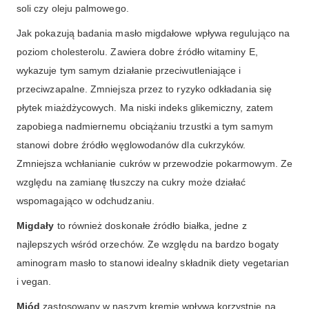
soli czy oleju palmowego.
Jak pokazują badania masło migdałowe wpływa regulująco na
poziom cholesterolu. Zawiera dobre źródło witaminy E,
wykazuje tym samym działanie przeciwutleniające i
przeciwzapalne. Zmniejsza przez to ryzyko odkładania się
płytek miażdżycowych. Ma niski indeks glikemiczny, zatem
zapobiega nadmiernemu obciążaniu trzustki a tym samym
stanowi dobre źródło węglowodanów dla cukrzyków.
Zmniejsza wchłanianie cukrów w przewodzie pokarmowym. Ze
względu na zamianę tłuszczy na cukry może działać
wspomagająco w odchudzaniu.
Migdały
to również doskonałe źródło białka, jedne z
najlepszych wśród orzechów. Ze względu na bardzo bogaty
aminogram masło to stanowi idealny składnik diety vegetarian
i vegan.
Miód
zastosowany w naszym kremie wpływa korzystnie na