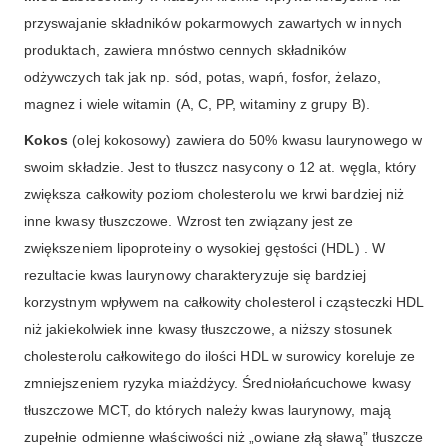
przyswajanie składników pokarmowych zawartych w innych
produktach, zawiera mnóstwo cennych składników
odżywczych tak jak np. sód, potas, wapń, fosfor, żelazo,
magnez i wiele witamin (A, C, PP, witaminy z grupy B).
Kokos
(olej kokosowy) zawiera do 50% kwasu laurynowego w
swoim składzie. Jest to tłuszcz nasycony o 12 at. węgla, który
zwiększa całkowity poziom cholesterolu we krwi bardziej niż
inne kwasy tłuszczowe. Wzrost ten związany jest ze
zwiększeniem lipoproteiny o wysokiej gęstości (HDL) . W
rezultacie kwas laurynowy charakteryzuje się bardziej
korzystnym wpływem na całkowity cholesterol i cząsteczki HDL
niż jakiekolwiek inne kwasy tłuszczowe, a niższy stosunek
cholesterolu całkowitego do ilości HDL w surowicy koreluje ze
zmniejszeniem ryzyka miażdżycy. Średniołańcuchowe kwasy
tłuszczowe MCT, do których należy kwas laurynowy, mają
zupełnie odmienne właściwości niż „owiane złą sławą” tłuszcze