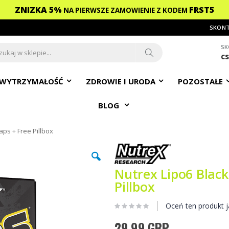
ZNIZKA 5%
FRST5
NA PIERWSZE ZAMOWIENIE
Z KODEM
SKONT
SK
c
ch
Search
WYTRZYMAŁOŚĆ
ZDROWIE I URODA
POZOSTAŁE
BLOG
aps + Free Pillbox
Nutrex Lipo6 Black
Pillbox
Oceń ten produkt j
29,99 GBP