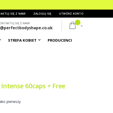
AKTUJ SIĘ Z NAMI
ZALOGUJ SIĘ
UTWÓRZ KONTO
ONTAKTUJ SIĘ Z NAMI
Mój koszyk
s@perfectbodyshape.co.uk
STREFA KOBIET
PRODUCENCI
 Intense 60caps + Free
ako pierwszy