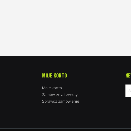
MOJE KONTO
NE
Moje konto
Zamówienia i zwroty
Sprawdź zamówienie
Su
na
new