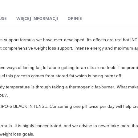
USE
WIĘCEJ INFORMACJI
OPINIE
oss support formula we have ever developed. Its effects are red hot IN
most comprehensive weight loss support, intense energy and maximum ap
ive ways of losing fat, let alone getting to an ultra-lean look. The premi
el this process comes from stored fat which is being burnt off.
y temperature is through taking a thermogenic fat-burner. What makes 
24/7.
LIPO-6 BLACK INTENSE. Consuming one pill twice per day will help cre
ormula. It is highly concentrated, and we advise to never take more tha
 weight loss goals.