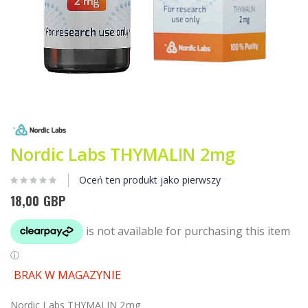
Przejdź
na
początek
galerii
Nordic Labs THYMALIN 2mg
Oceń ten produkt jako pierwszy
18,00 GBP
BRAK W MAGAZYNIE
Nordic Labs THYMALIN 2mg