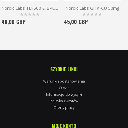
Nordic Labs TB-500 & BPC-157 5/5mg
Nordic Labs GHK-CU 50mg
Rating:
Rating:
0%
0%
46,00 GBP
45,00 GBP
SZYBKIE LINKI
Warunki i postanowienia
O nas
Informacje do wysyłki
Polityka zwrotów
Oferty pracy
MOJE KONTO