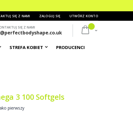
AKTUJ SIĘ Z NAMI
ZALOGUJ SIĘ
UTWÓRZ KONTO
ONTAKTUJ SIĘ Z NAMI
Mój koszyk
s@perfectbodyshape.co.uk
STREFA KOBIET
PRODUCENCI
ega 3 100 Softgels
ako pierwszy