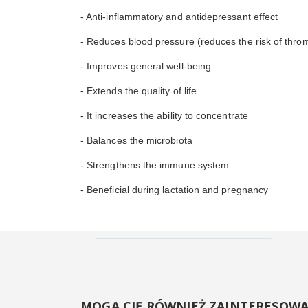
- Anti-inflammatory and antidepressant effect
- Reduces blood pressure (reduces the risk of thro
- Improves general well-being
- Extends the quality of life
- It increases the ability to concentrate
- Balances the microbiota
- Strengthens the immune system
- Beneficial during lactation and pregnancy
MOGĄ CIĘ RÓWNIEŻ ZAINTERESOW