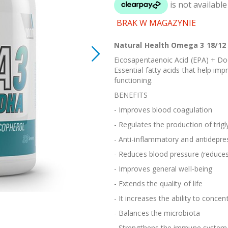
BRAK W MAGAZYNIE
Natural Health Omega 3 18/12 
Eicosapentaenoic Acid (EPA) + Do
Essential fatty acids that help imp
functioning.
BENEFITS
- Improves blood coagulation
- Regulates the production of trig
- Anti-inflammatory and antidepre
- Reduces blood pressure (reduces
- Improves general well-being
- Extends the quality of life
- It increases the ability to concen
- Balances the microbiota
- Strengthens the immune system