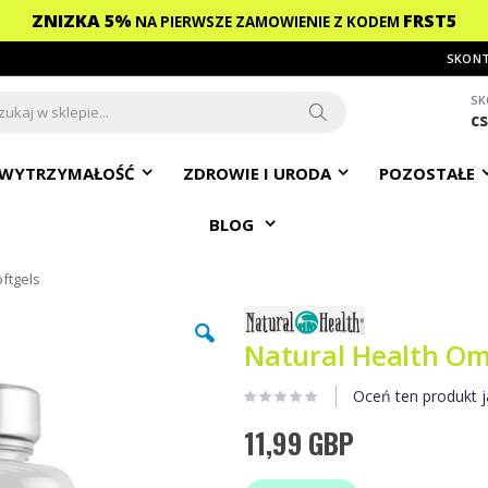
ZNIZKA 5%
FRST5
NA PIERWSZE ZAMOWIENIE
Z KODEM
SKONT
SK
c
ch
Search
WYTRZYMAŁOŚĆ
ZDROWIE I URODA
POZOSTAŁE
BLOG
ftgels
Natural Health Om
Oceń ten produkt j
11,99 GBP