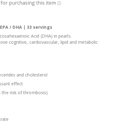
EPA / DHA | 33 servings
cosahexaenoic Acid (DHA) in pearls.
rove cognitive, cardiovascular, lipid and metabolic
lycerides and cholesterol
ssant effect
 the risk of thrombosis)
trate