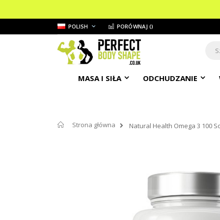
Przejdź
JĘZYK
POLISH
PORÓWNAJ (
)
do
treści
Sear
MASA I SIŁA
ODCHUDZANIE
Strona główna
Natural Health Omega 3 100 So
Przejdź
na
koniec
galerii