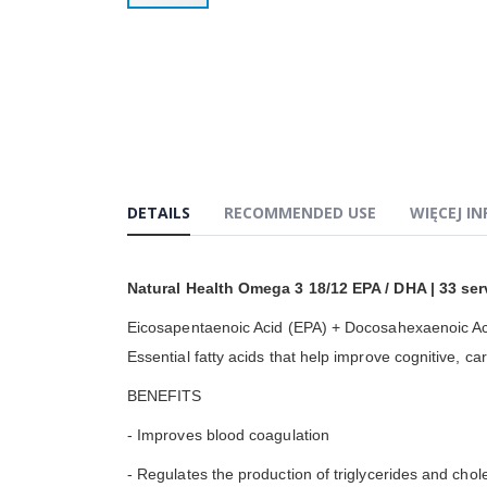
Przejdź
na
początek
galerii
DETAILS
RECOMMENDED USE
WIĘCEJ I
Natural Health Omega 3 18/12 EPA / DHA | 33 se
Eicosapentaenoic Acid (EPA) + Docosahexaenoic Aci
Essential fatty acids that help improve cognitive, ca
BENEFITS
- Improves blood coagulation
- Regulates the production of triglycerides and chol