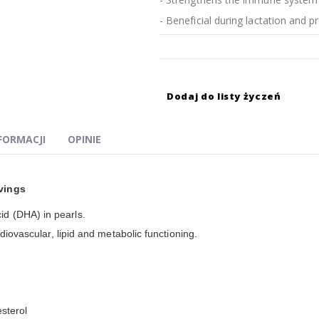
- Beneficial during lactation and 
Dodaj do listy życzeń
NFORMACJI
OPINIE
rvings
d (DHA) in pearls.
rdiovascular, lipid and metabolic functioning.
esterol