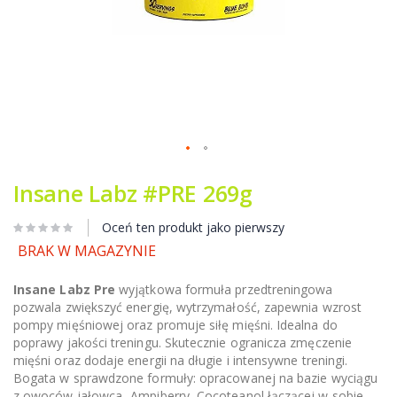
Przejdź
na
Insane Labz #PRE 269g
początek
galerii
Oceń ten produkt jako pierwszy
BRAK W MAGAZYNIE
Insane Labz Pre
wyjątkowa formuła przedtreningowa
pozwala zwiększyć energię, wytrzymałość, zapewnia wzrost
pompy mięśniowej oraz promuje siłę mięśni. Idealna do
poprawy jakości treningu. Skutecznie ogranicza zmęczenie
mięśni oraz dodaje energii na długie i intensywne treningi.
Bogata w sprawdzone formuły: opracowanej na bazie wyciągu
z owoców jałowca- Ampiberry, Cocoteanol łączącej w sobie