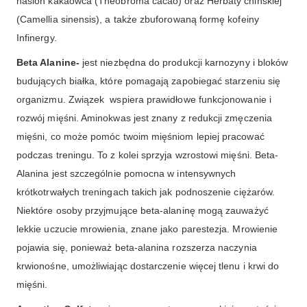
nasion kakaowca (Theobroma cacao) oraz Herbaty chińskiej
(Camellia sinensis), a także zbuforowaną formę kofeiny
Infinergy.
Beta Alanine-
jest niezbędna do produkcji karnozyny i bloków
budujących białka, które pomagają zapobiegać starzeniu się
organizmu. Związek wspiera prawidłowe funkcjonowanie i
rozwój mięśni. Aminokwas jest znany z redukcji zmęczenia
mięśni, co może pomóc twoim mięśniom lepiej pracować
podczas treningu. To z kolei sprzyja wzrostowi mięśni. Beta-
Alanina jest szczególnie pomocna w intensywnych
krótkotrwałych treningach takich jak podnoszenie ciężarów.
Niektóre osoby przyjmujące beta-alaninę mogą zauważyć
lekkie uczucie mrowienia, znane jako parestezja. Mrowienie
pojawia się, ponieważ beta-alanina rozszerza naczynia
krwionośne, umożliwiając dostarczenie więcej tlenu i krwi do
mięśni.