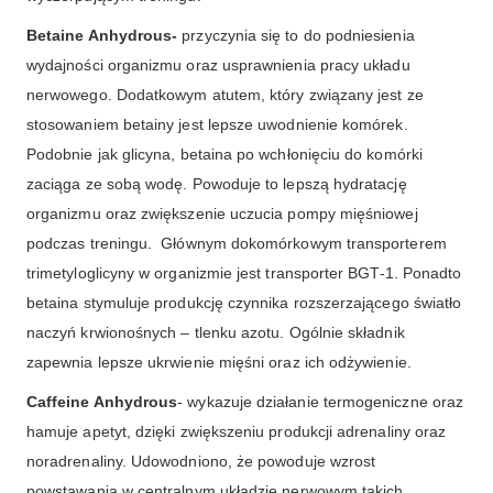
Betaine Anhydrous-
przyczynia się to do podniesienia
wydajności organizmu oraz usprawnienia pracy układu
nerwowego. Dodatkowym atutem, który związany jest ze
stosowaniem betainy jest lepsze uwodnienie komórek.
Podobnie jak glicyna, betaina po wchłonięciu do komórki
zaciąga ze sobą wodę. Powoduje to lepszą hydratację
organizmu oraz zwiększenie uczucia pompy mięśniowej
podczas treningu. Głównym dokomórkowym transporterem
trimetyloglicyny w organizmie jest transporter BGT-1. Ponadto
betaina stymuluje produkcję czynnika rozszerzającego światło
naczyń krwionośnych – tlenku azotu. Ogólnie składnik
zapewnia lepsze ukrwienie mięśni oraz ich odżywienie.
Caffeine Anhydrous
- wykazuje działanie termogeniczne oraz
hamuje apetyt, dzięki zwiększeniu produkcji adrenaliny oraz
noradrenaliny. Udowodniono, że powoduje wzrost
powstawania w centralnym układzie nerwowym takich