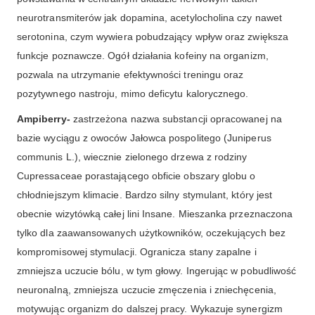
neurotransmiterów jak dopamina, acetylocholina czy nawet
serotonina, czym wywiera pobudzający wpływ oraz zwiększa
funkcje poznawcze. Ogół działania kofeiny na organizm,
pozwala na utrzymanie efektywności treningu oraz
pozytywnego nastroju, mimo deficytu kalorycznego.
Ampiberry-
zastrzeżona nazwa substancji opracowanej na
bazie wyciągu z owoców Jałowca pospolitego (Juniperus
communis L.), wiecznie zielonego drzewa z rodziny
Cupressaceae porastającego obficie obszary globu o
chłodniejszym klimacie. Bardzo silny stymulant, który jest
obecnie wizytówką całej lini Insane. Mieszanka przeznaczona
tylko dla zaawansowanych użytkowników, oczekujących bez
kompromisowej stymulacji. Ogranicza stany zapalne i
zmniejsza uczucie bólu, w tym głowy. Ingerując w pobudliwość
neuronalną, zmniejsza uczucie zmęczenia i zniechęcenia,
motywując organizm do dalszej pracy. Wykazuje synergizm