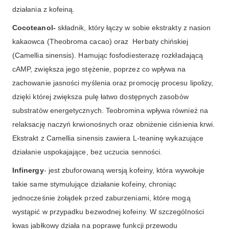
działania z kofeiną.
Cocoteanol-
składnik, który łączy w sobie ekstrakty z nasion
kakaowca (Theobroma cacao) oraz Herbaty chińskiej
(Camellia sinensis). Hamując fosfodiesterazę rozkładającą
cAMP, zwiększa jego stężenie, poprzez co wpływa na
zachowanie jasności myślenia oraz promocję procesu lipolizy,
dzięki której zwiększa pulę łatwo dostępnych zasobów
substratów energetycznych. Teobromina wpływa również na
relaksację naczyń krwionośnych oraz obniżenie ciśnienia krwi.
Ekstrakt z Camellia sinensis zawiera L-teaninę wykazujące
działanie uspokajające, bez uczucia senności.
Infinergy
- jest zbuforowaną wersją kofeiny, która wywołuje
takie same stymulujące działanie kofeiny, chroniąc
jednocześnie żołądek przed zaburzeniami, które mogą
wystąpić w przypadku bezwodnej kofeiny. W szczególności
kwas jabłkowy działa na poprawę funkcji przewodu