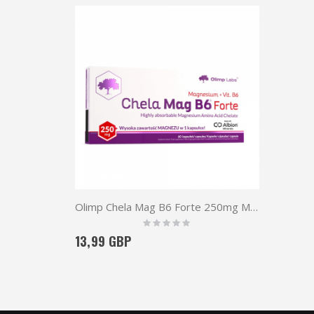
Olimp Chela Mag B6 Forte 250mg Magnesium + vit. B6 60caps
Rating:
0%
13,99 GBP