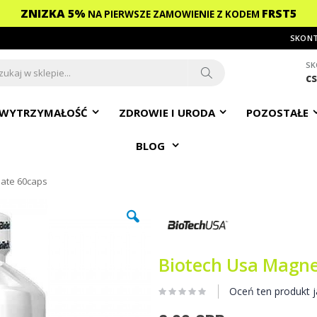
ZNIZKA 5%
FRST5
NA PIERWSZE ZAMOWIENIE
Z KODEM
SKONT
SK
c
ch
Search
WYTRZYMAŁOŚĆ
ZDROWIE I URODA
POZOSTAŁE
BLOG
late 60caps
Biotech Usa Magne
Oceń ten produkt j