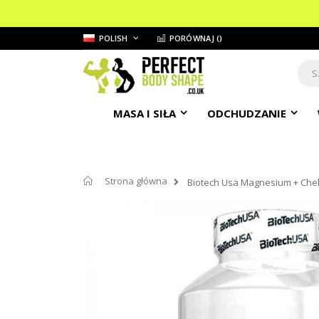
Przejdź
JĘZYK
POLISH
PORÓWNAJ (
)
do
treści
Sear
MASA I SIŁA
ODCHUDZANIE
Strona główna
Biotech Usa Magnesium + Che
Przejdź
na
koniec
galerii