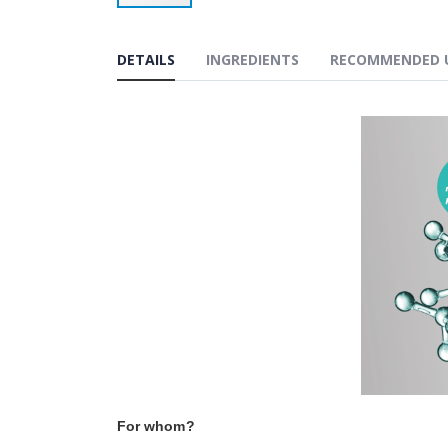
Przejdź
na
początek
DETAILS
INGREDIENTS
RECOMMENDED 
galerii
For whom?