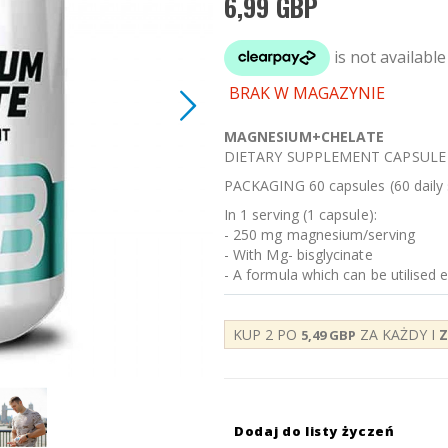
6,99 GBP
BRAK W MAGAZYNIE
MAGNESIUM+CHELATE
DIETARY SUPPLEMENT CAPSULE
PACKAGING 60 capsules (60 daily 
In 1 serving (1 capsule):
- 250 mg magnesium/serving
- With Mg- bisglycinate
- A formula which can be utilised 
KUP 2 PO
ZA KAŻDY I
5,49 GBP
Dodaj do listy życzeń