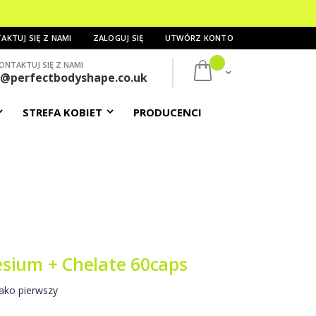
AKTUJ SIĘ Z NAMI
ZALOGUJ SIĘ
UTWÓRZ KONTO
ONTAKTUJ SIĘ Z NAMI
Mój koszyk
s@perfectbodyshape.co.uk
STREFA KOBIET
PRODUCENCI
sium + Chelate 60caps
ako pierwszy