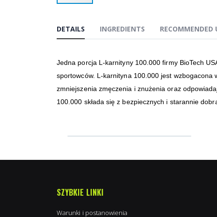
Przejdź
na
początek
DETAILS
INGREDIENTS
RECOMMENDED 
galerii
Jedna porcja L-karnityny 100.000 firmy BioTech US
sportowców. L-karnityna 100.000 jest wzbogacona w
zmniejszenia zmęczenia i znużenia oraz odpowiadaj
100.000 składa się z bezpiecznych i starannie dobr
SZYBKIE LINKI
Warunki i postanowienia