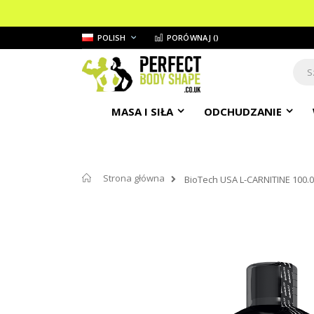
Przejdź
JĘZYK
POLISH
PORÓWNAJ (
)
do
treści
Sear
MASA I SIŁA
ODCHUDZANIE
Strona główna
BioTech USA L-CARNITINE 100.
Przejdź
na
koniec
galerii