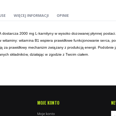
USE
WIĘCEJ INFORMACJI
OPINIE
A dostarcza 2000 mg L-karnityny w wysoko dozowanej płynnej postaci.
 witaminy: witamina B1 wspiera prawidłowe funkcjonowanie serca, pod
ą za prawidłowy mechanizm związany z produkcją energii. Podobnie j
anych składników, działając w zgodzie z Twoim ciałem.
MOJE KONTO
NE
Moje konto