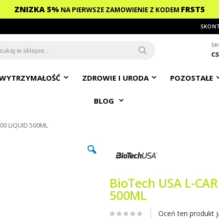
ZNIZKA 5%
FRST5
NA PIERWSZE ZAMOWIENIE
Z KODEM
SKONT
SK
c
ch
Search
WYTRZYMAŁOŚĆ
ZDROWIE I URODA
POZOSTAŁE
BLOG
000 LIQUID 500ML
BioTech USA L-CAR
500ML
Oceń ten produkt j