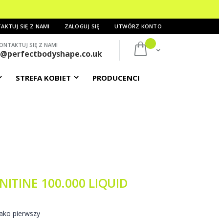
AKTUJ SIĘ Z NAMI
ZALOGUJ SIĘ
UTWÓRZ KONTO
ONTAKTUJ SIĘ Z NAMI
Mój koszyk
s@perfectbodyshape.co.uk
STREFA KOBIET
PRODUCENCI
NITINE 100.000 LIQUID
ako pierwszy