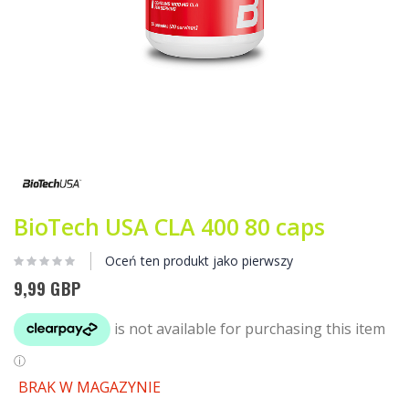
Przejdź
na
początek
galerii
BioTech USA CLA 400 80 caps
Oceń ten produkt jako pierwszy
9,99 GBP
BRAK W MAGAZYNIE