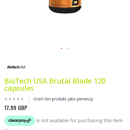
Przejdź
na
początek
galerii
BioTech USA Brutal Blade 120
capsules
Oceń ten produkt jako pierwszy
17,99 GBP