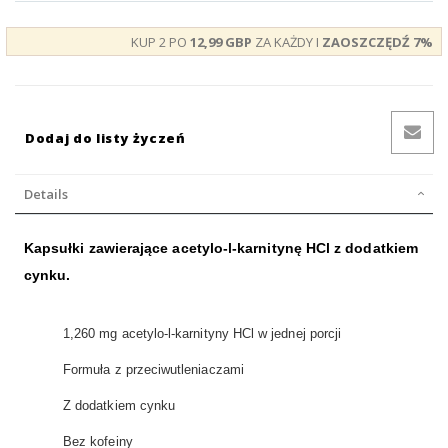
KUP 2 PO
12,99 GBP
ZA KAŻDY I
ZAOSZCZĘDŹ
7
%
Dodaj do listy życzeń
Details
Kapsułki zawierające acetylo-l-karnitynę HCl z dodatkiem
cynku.
1,260 mg acetylo-l-karnityny HCl w jednej porcji
Formuła z przeciwutleniaczami
Z dodatkiem cynku
Bez kofeiny