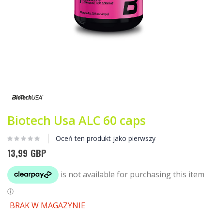
Przejdź
na
początek
galerii
Biotech Usa ALC 60 caps
Oceń ten produkt jako pierwszy
13,99 GBP
BRAK W MAGAZYNIE