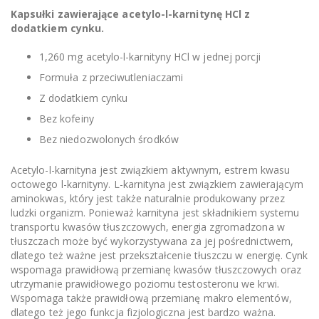
Kapsułki zawierające acetylo-l-karnitynę HCl z
dodatkiem cynku.
1,260 mg acetylo-l-karnityny HCl w jednej porcji
Formuła z przeciwutleniaczami
Z dodatkiem cynku
Bez kofeiny
Bez niedozwolonych środków
Acetylo-l-karnityna jest związkiem aktywnym, estrem kwasu
octowego l-karnityny. L-karnityna jest związkiem zawierającym
aminokwas, który jest także naturalnie produkowany przez
ludzki organizm. Ponieważ karnityna jest składnikiem systemu
transportu kwasów tłuszczowych, energia zgromadzona w
tłuszczach może być wykorzystywana za jej pośrednictwem,
dlatego też ważne jest przekształcenie tłuszczu w energię. Cynk
wspomaga prawidłową przemianę kwasów tłuszczowych oraz
utrzymanie prawidłowego poziomu testosteronu we krwi.
Wspomaga także prawidłową przemianę makro elementów,
dlatego też jego funkcja fizjologiczna jest bardzo ważna.