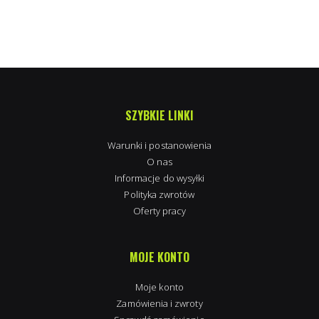
SZYBKIE LINKI
Warunki i postanowienia
O nas
Informacje do wysyłki
Polityka zwrotów
Oferty pracy
MOJE KONTO
Moje konto
Zamówienia i zwroty