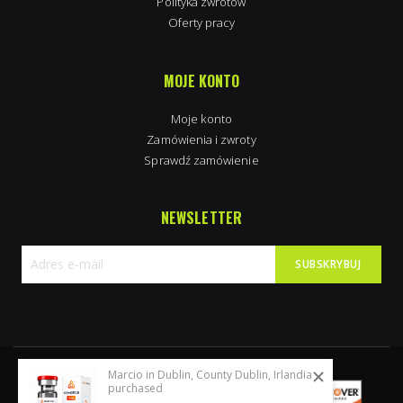
Polityka zwrotów
Oferty pracy
MOJE KONTO
Moje konto
Zamówienia i zwroty
Sprawdź zamówienie
NEWSLETTER
SUBSKRYBUJ
Subskrybuj
nasz
newsletter:
Marcio in Dublin, County Dublin, Irlandia
purchased