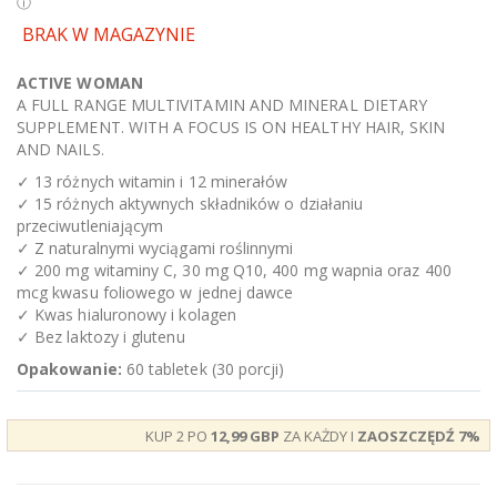
BRAK W MAGAZYNIE
ACTIVE WOMAN
A FULL RANGE MULTIVITAMIN AND MINERAL DIETARY
SUPPLEMENT. WITH A FOCUS IS ON HEALTHY HAIR, SKIN
AND NAILS.
✓ 13 różnych witamin i 12 minerałów
✓ 15 różnych aktywnych składników o działaniu
przeciwutleniającym
✓ Z naturalnymi wyciągami roślinnymi
✓ 200 mg witaminy C, 30 mg Q10, 400 mg wapnia oraz 400
mcg kwasu foliowego w jednej dawce
✓ Kwas hialuronowy i kolagen
✓ Bez laktozy i glutenu
Opakowanie:
60 tabletek (30 porcji)
KUP 2 PO
12,99 GBP
ZA KAŻDY I
ZAOSZCZĘDŹ
7
%