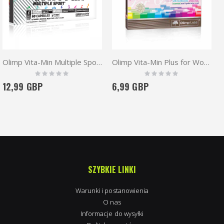
Olimp Vita-Min Multiple Sport 60 caps
Olimp Vita-Min Plus for Women 30 caps
Rating:
Rating:
0%
0%
12,99 GBP
6,99 GBP
SZYBKIE LINKI
Warunki i postanowienia
O nas
Informacje do wysyłki