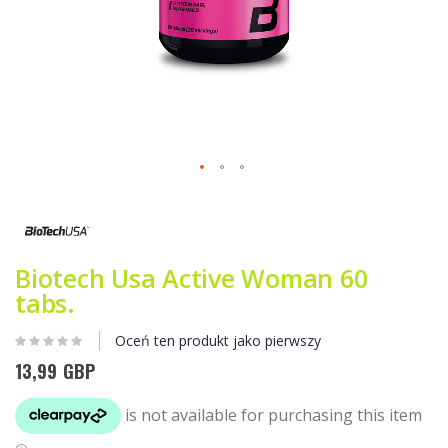
Przejdź
na
początek
galerii
Biotech Usa Active Woman 60
tabs.
Oceń ten produkt jako pierwszy
13,99 GBP