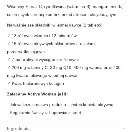
Witaminy E oraz C, ryboflawina (witamina B), mangan, miedź,
selen i cynk chronią komórki przed stresem oksydacyjnym.
Najważniejsze składniki w jednej dawce (2 tabletki):
✓ 13 różnych witamin i 12 minerałów
✓ 15 różnych aktywnych składników o działaniu
przeciwutleniającym
✓ Z naturalnymi wyciągami roślinnymi
✓ 200 mg witaminy C, 30 mg Q10, 400 mg wapnia oraz 400
mcg kwasu foliowego w jednej dawce
✓ Kwas hialuronowy i kolagen
Zalecamy Active Woman jeśli :
- Jak wskazuje nazwa produktu – jesteś kobietą aktywną
- Regularnie ćwiczysz I uprawiasz sport
Ingredients