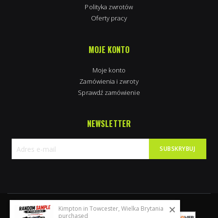
Polityka zwrotów
Oferty pracy
MOJE KONTO
Moje konto
Zamówienia i zwroty
Sprawdź zamówienie
NEWSLETTER
SUBSKRYBUJ
Subskrybuj
nasz
newsletter:
Kimpton in Towcester, Wielka Brytania
purchased