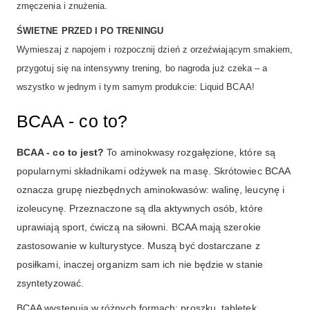
zmęczenia i znużenia.
ŚWIETNE PRZED I PO TRENINGU
Wymieszaj z napojem i rozpocznij dzień z orzeźwiającym smakiem,
przygotuj się na intensywny trening, bo nagroda już czeka – a
wszystko w jednym i tym samym produkcie: Liquid BCAA!
BCAA - co to?
BCAA - co to jest?
To aminokwasy rozgałęzione, które są
popularnymi składnikami odżywek na masę. Skrótowiec BCAA
oznacza grupę niezbędnych aminokwasów: walinę, leucynę i
izoleucynę. Przeznaczone są dla aktywnych osób, które
uprawiają sport, ćwiczą na siłowni. BCAA mają szerokie
zastosowanie w kulturystyce. Muszą być dostarczane z
posiłkami, inaczej organizm sam ich nie będzie w stanie
zsyntetyzować.
BCAA występują w różnych formach: proszku, tabletek,