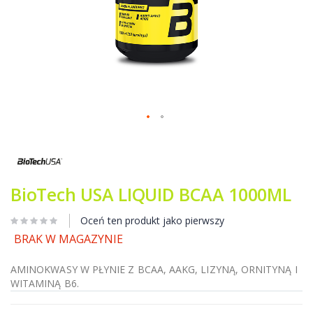
Przejdź
na
początek
galerii
BioTech USA LIQUID BCAA 1000ML
Oceń ten produkt jako pierwszy
BRAK W MAGAZYNIE
AMINOKWASY W PŁYNIE Z BCAA, AAKG, LIZYNĄ, ORNITYNĄ I
WITAMINĄ B6.