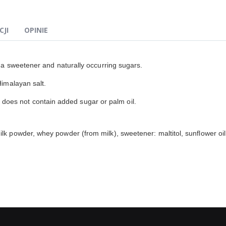
CJI
OPINIE
a sweetener and naturally occurring sugars.
imalayan salt.
 not contain added sugar or palm oil.
wder, whey powder (from milk), sweetener: maltitol, sunflower oil, co