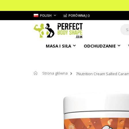
Przejdź
JĘZYK
POLISH
PORÓWNAJ (
)
do
treści
Sear
MASA I SIŁA
ODCHUDZANIE
Strona główna
7Nutrition Cream Salted Cara
Przejdź
na
koniec
galerii