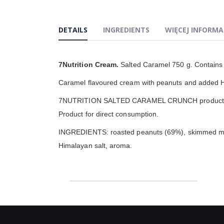
DETAILS
INGREDIENTS
WIĘCEJ INFORMA
7Nutrition Cream.
Salted Caramel 750 g. Contains 
Caramel flavoured cream with peanuts and added H
7NUTRITION SALTED CARAMEL CRUNCH product does
Product for direct consumption.
INGREDIENTS: roasted peanuts (69%), skimmed milk po
Himalayan salt, aroma.