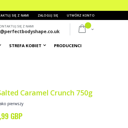
AKTUJ SIĘ Z NAMI
ZALOGUJ SIĘ
UTWÓRZ KONTO
ONTAKTUJ SIĘ Z NAMI
Mój koszyk
s@perfectbodyshape.co.uk
STREFA KOBIET
PRODUCENCI
Salted Caramel Crunch 750g
ako pierwszy
,99 GBP
ecial
ice