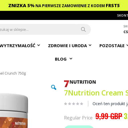
ZNIZKA 5%
FRST5
NA PIERWSZE ZAMOWIENIE
Z KODEM
SKONT
SK
c
ch
Search
WYTRZYMAŁOŚĆ
ZDROWIE I URODA
POZOSTAŁE
BLOG
mel Crunch 750g
7Nutrition Cream 
Oceń ten produkt j
9,99 GBP
3
Sp
Regular Price
Pr