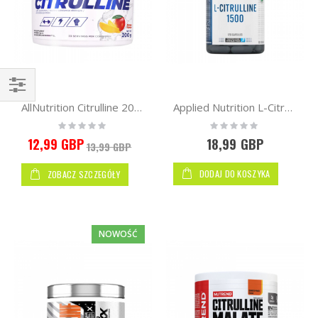
Kupuj
AllNutrition Citrulline 200g
Applied Nutrition L-Citrulline 1500 120 vcaps
wg
Rating:
Rating:
0%
0%
12,99 GBP
18,99 GBP
13,99 GBP
DODAJ DO KOSZYKA
ZOBACZ SZCZEGÓŁY
NOWOŚĆ