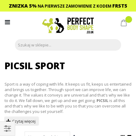
ZNIZKA 5%
FRST5
NA PIERWSZE ZAMOWIENIE
Z KODEM
Przejdź
do
Mój 
treści
PICSIL SPORT
Sport is a way of coping with life. It keeps us fit, keeps us entertained
and brings us together. Through sport we can improve life, we can
change it. The values it conveys are universal and that's why we like
to do it. We fall down, we get up and we get going.
PICSIL
is all this
and that's why we like to be with you so that you can overcome all
the challenges you set yourself.
Czytaj więcej
Ustaw