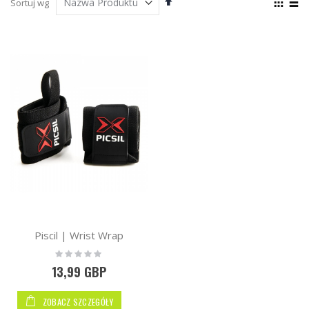
Zoba
Kupuj
Sortuj wg
kierunek
jako
wg
Siatka
List
malejący
Piscil | Wrist Wrap
Rating:
0%
13,99 GBP
ZOBACZ SZCZEGÓŁY