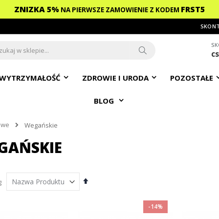
ZNIZKA 5%
FRST5
NA PIERWSZE ZAMOWIENIE
Z KODEM
SKONT
SK
c
ch
Search
WYTRZYMAŁOŚĆ
ZDROWIE I URODA
POZOSTAŁE
BLOG
owe
Wegańskie
GAŃSKIE
nt
Ustaw
g
kierunek
malejący
-14%