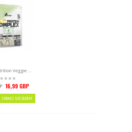
Olimp Nutrition Veggie Protein Complex 500g | Vegan Protein
ting:
%
16,99 GBP
BP
ZOBACZ SZCZEGÓŁY