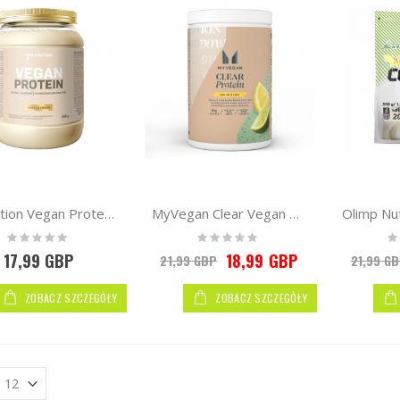
7Nutrition Vegan Protein 660g
MyVegan Clear Vegan Protein 320g
Rating:
Rating:
Ra
0%
0%
0
17,99 GBP
18,99 GBP
21,99 GBP
21,99 G
ZOBACZ SZCZEGÓŁY
ZOBACZ SZCZEGÓŁY