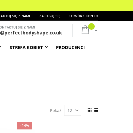
AKTUJ SIĘ Z NAMI
ZALOGUJ SIĘ
UTWÓRZ KONTO
ONTAKTUJ SIĘ Z NAMI
Mój koszyk
s@perfectbodyshape.co.uk
STREFA KOBIET
PRODUCENCI
Zobacz
Pokaż
jako
Siatka
Lista
-14%