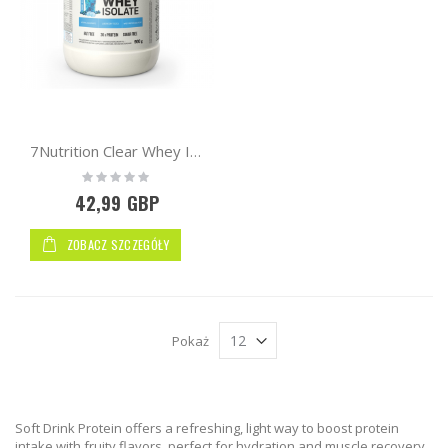
wg
7Nutrition Clear Whey Isolate 900g
Rating:
0%
42,99 GBP
ZOBACZ SZCZEGÓŁY
Pokaż
Soft Drink Protein offers a refreshing, light way to boost protein
intake with fruity flavors, perfect for hydration and muscle recovery.