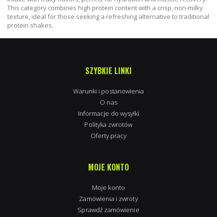
This category combines high protein content with a crisp, non-milky
texture, ideal for those seeking a refreshing alternative to traditional
protein shakes.
SZYBKIE LINKI
Warunki i postanowienia
O nas
Informacje do wysyłki
Polityka zwrotów
Oferty pracy
MOJE KONTO
Moje konto
Zamówienia i zwroty
Sprawdź zamówienie