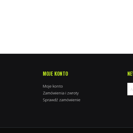
MOJE KONTO
NE
Moje konto
Zamówienia i zwroty
Sprawdź zamówienie
Su
na
new