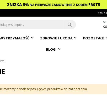
ZNIZKA 5%
FRST5
NA PIERWSZE ZAMOWIENIE
Z KODEM
SKONT
SK
c
ch
Search
WYTRZYMAŁOŚĆ
ZDROWIE I URODA
POZOSTAŁE
BLOG
owe
NE
ie możemy odnaleźć pasujących produktów do zaznaczenia.